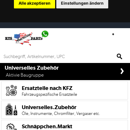
Alle akzeptieren
Einstellungen ändern
Ersatzteilsuche
nach
KFZ
Universelles
Zubehör
Anfrage
›
&
if%> >
Universelles Zubehör
Kontaktformular
Aktivie Baugruppe
Garage
Ersatzteile nach KFZ
|
Fahrzeugspezifische Ersatzteile
Carport
Universelles.Zubehör
Öle, Instrumente, Chromfilter, Vergaser etc.
Die
Mobile
Version
Schnäppchen.Markt