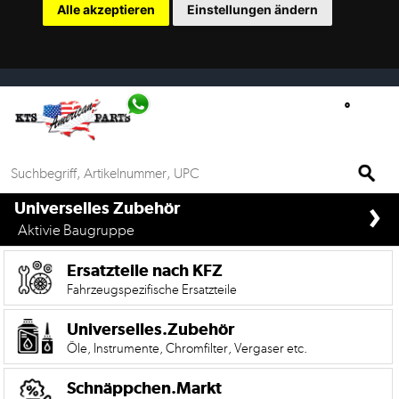
Alle akzeptieren
Einstellungen ändern
Ersatzteilsuche
nach
KFZ
Universelles
Zubehör
Anfrage
›
&
if%> >
Universelles Zubehör
Kontaktformular
Aktivie Baugruppe
Garage
Ersatzteile nach KFZ
|
Fahrzeugspezifische Ersatzteile
Carport
Universelles.Zubehör
Öle, Instrumente, Chromfilter, Vergaser etc.
Die
Mobile
Version
Schnäppchen.Markt