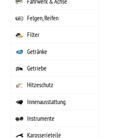
Karosserieteile
Kataloge, Literatur
Kraftstoff
Kraftstoff- MARINE
Kühlung, Heizung, Klima
Lenkungsteile
Marine Zubehör
MECHANIX Wear
Motor Komplett
Motorenteile
Non-Automotive