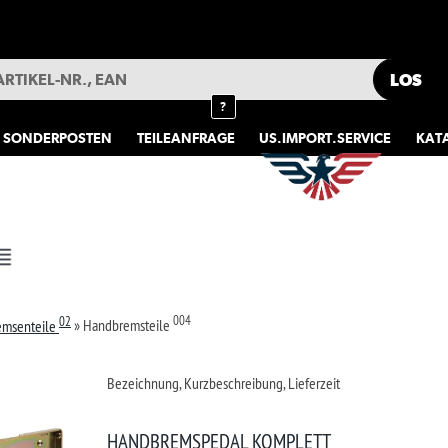
HOTLINE
040 5
MEIN KONTO
GARAGE
MERKLISTE
?
TEILEANFRAGE
US.IMPORT.SERVICE
KATALOGE
FAHRZEUGAUSWAHL
004
msteile
ichnung, Kurzbeschreibung, Lieferzeit
€ 985
NDBREMSPEDAL KOMPLETT
ndbremspedal - UNIVERSELL
Ver
NDBREMSPEDAL - KOMPLETT - UNIVERSELL
rwendung: Universell
dal: Kugelgelagert
Merkliste +
.mehr