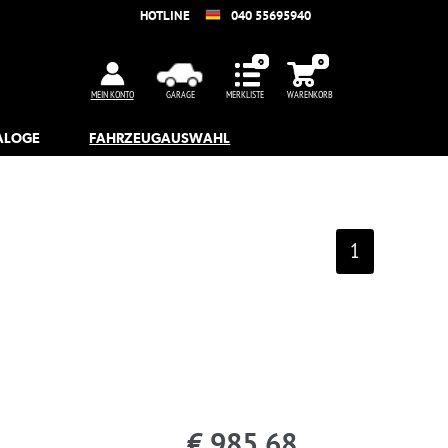
5695940
WARENKORB
1
.68
sand am 22.09.2026
Artikeldetails