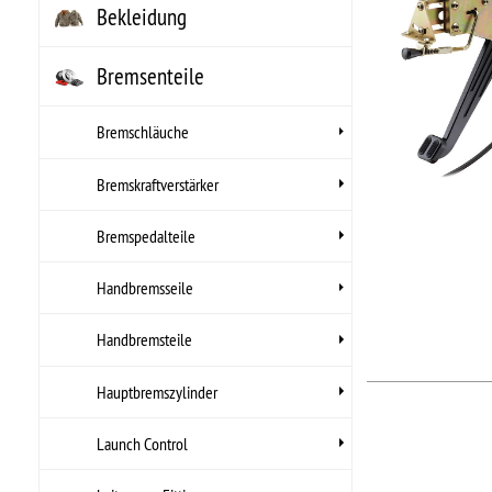
Hers
Bremskraftverstärker
Arti
Bremspedalteile
Handbremsseile
Handbremsteile
Hauptbremszylinder
Launch Control
Leitungen, Fittings,
Hohlschrauben
Gilt für Lieferungen nach Deutschland. Lie
*L)
Regelventil
Rückschlagventile
Selbstbau
Stahlflexbremsschlauch-
ZUBEHÖR
Umrüstkit-Bremskraftverstärker