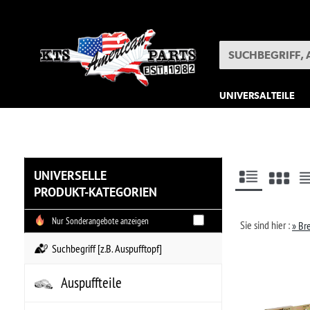
UNIVERSALTEILE
SONDERPOSTEN
UNIVERSELLE
PRODUKT-KATEGORIEN
Nur Sonderangebote anzeigen
02
Sie sind hier :
» Bremsenteile
» Handbre
Beze
Auspuffteile
HA
Bekleidung
Ha
•
HA
Bremsenteile
•
Ve
•
Pe
Bremschläuche
..