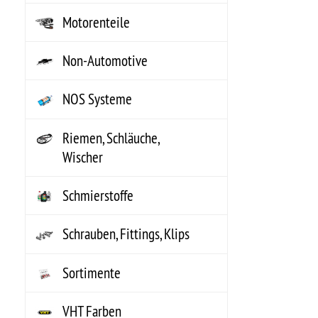
Universell
Wolfgang Spreckels erwarb 1980 sein erstes Corvette Cabriolet. -
Motorente
Bj.69 - 350HP- Zu dieser Zeit war der Ersatzteilemarkt für US-Cars in
Werkzeug
Deutschland / Europa eine Katastrophe!
Farben & 
Das sollte sich ändern ! Eine Idee wurde in die Tat umgesetzt.
Non.Auto
1982 wurde KTS American Parts auf einer Fläche von ca. 40 qm
Sonderpo
gegründet. Der erste Katalog musste her. In Hand- und Heimarbeit,
Teileanfr
mit Schere und US-Katalogen wurde dieser angefertigt.
Erfahren Sie mehr.
Jedes Logo ist Eigentum des jeweiligen Inhabers. Das GM®-, Chrysler®-, Jeep