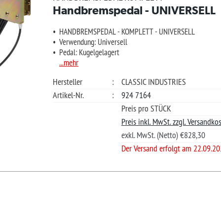
Güns
teller
:
CLASSIC INDUSTRIES
Ihre Frage?
kel-Nr.
:
924 7164
Preis pro STÜCK
Preis inkl. MwSt. zzgl. Versandkosten.
exkl. MwSt. (Netto) €828,30
?
Der Versand erfolgt am 22.09.2026
*L)
ferzeiten für andere Länder und Informationen zur Berechnung des Liefertermins siehe
hier
.