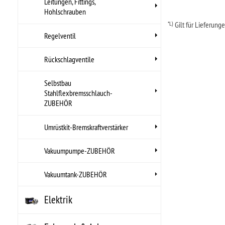
Vakuumpumpe-ZUBEHÖR
Vakuumtank-ZUBEHÖR
Elektrik
Fahrwerk & Achse
Felgen, Reifen
Filter
Getränke
Getriebe
Hitzeschutz
Innenausstattung
Instrumente