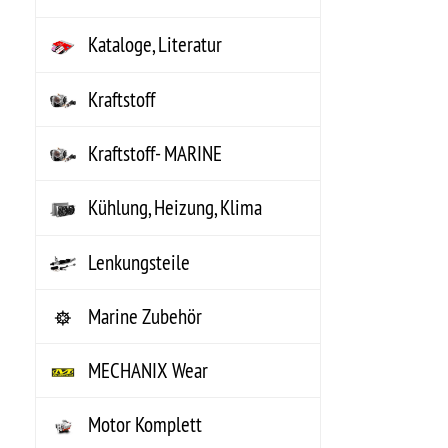
NOS Systeme
Riemen, Schläuche,
Wischer
Schmierstoffe
Schrauben, Fittings, Klips
Sortimente
VHT Farben
Werkzeuge
Zündung
Über KTS American Parts
Shop - 
Ersatz- & Zubehörteile für US Cars seit 1982