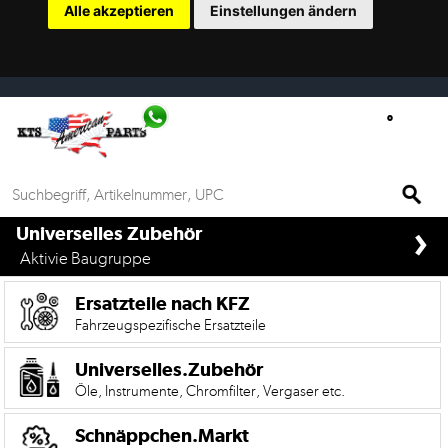
Alle akzeptieren
Einstellungen ändern
Ersatzteilsuche
nach
KFZ
Universelles
Zubehör
Anfrage
›
&
if%> >
Universelles Zubehör
Kontaktformular
Aktivie Baugruppe
Garage
Ersatzteile nach KFZ
|
Fahrzeugspezifische Ersatzteile
Carport
Universelles.Zubehör
Öle, Instrumente, Chromfilter, Vergaser etc.
Die
Mobile
Version
Schnäppchen.Markt