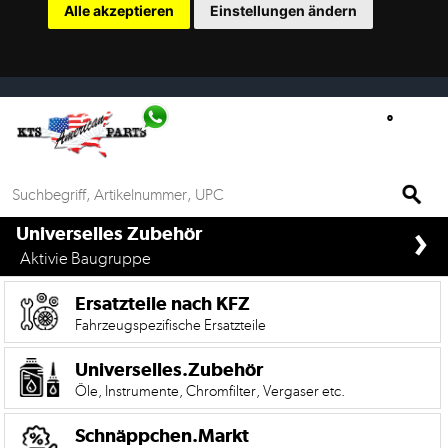
Alle akzeptieren
Einstellungen ändern
Ersatzteilsuche
nach
KFZ
Universelles
Zubehör
Anfrage
›
&
if%> >
Universelles Zubehör
Kontaktformular
Aktivie Baugruppe
Garage
Ersatzteile nach KFZ
|
Fahrzeugspezifische Ersatzteile
Carport
Universelles.Zubehör
Öle, Instrumente, Chromfilter, Vergaser etc.
Die
Mobile
Version
Schnäppchen.Markt