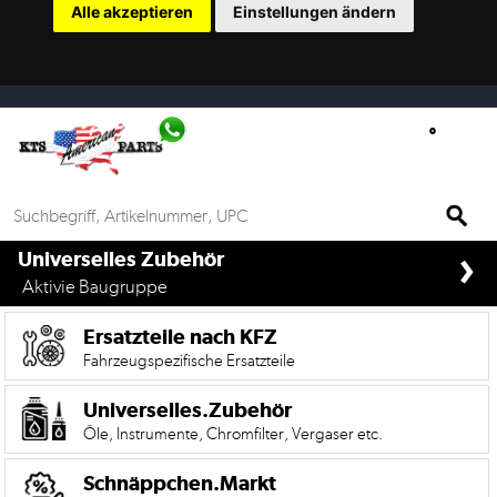
Alle akzeptieren
Einstellungen ändern
Ersatzteilsuche
nach
KFZ
Universelles
Zubehör
Anfrage
›
&
if%> >
Universelles Zubehör
Kontaktformular
Aktivie Baugruppe
Garage
Ersatzteile nach KFZ
|
Fahrzeugspezifische Ersatzteile
Carport
Universelles.Zubehör
Öle, Instrumente, Chromfilter, Vergaser etc.
Die
Mobile
Version
Schnäppchen.Markt