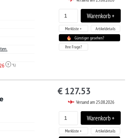
.21
sand am 25.08.2026
Artikeldetails
tiger gesehen?
2
3
»