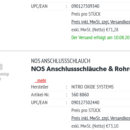
.mehr
teller
:
NITRO OXIDE SYSTEMS
kel-Nr.
:
560 8860
Merkliste +
/EAN
:
090127502440
Güns
Preis pro STÜCK
Ihre Frage?
Preis inkl. MwSt. zzgl. Versandkosten.
exkl. MwSt. (Netto) €73,10
?
Der Versand erfolgt am 25.08.2026
*L)
€ 67.9
S ANSCHLUSSSCHLAUCH
S Anschlussschläuche & Rohre
Ver
.mehr
teller
:
NITRO OXIDE SYSTEMS
kel-Nr.
:
560 5554
Merkliste +
/EAN
:
090127043400
Güns
Preis pro STÜCK
Ihre Frage?
Preis inkl. MwSt. zzgl. Versandkosten.
exkl. MwSt. (Netto) €57,10
?
Der Versand erfolgt am 25.08.2026
*L)