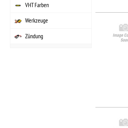
..
Hers
Arti
UPC
NO
NO
..
Hers
Arti
UPC