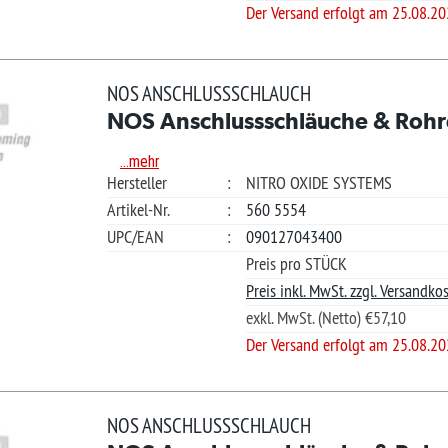
€ 81.4
S ANSCHLUSSSCHLAUCH
S Anschlussschläuche & Rohre
Ver
.mehr
teller
:
NITRO OXIDE SYSTEMS
kel-Nr.
:
560 1410
Merkliste +
/EAN
:
090127509371
Güns
Preis pro STÜCK
Ihre Frage?
Preis inkl. MwSt. zzgl. Versandkosten.
exkl. MwSt. (Netto) €68,45
?
Der Versand erfolgt am 25.08.2026
*L)
€ 96.5
S ANSCHLUSSSCHLAUCH
S Anschlussschläuche & Rohre
Ver
.mehr
teller
:
NITRO OXIDE SYSTEMS
kel-Nr.
:
560 2419
Merkliste +
/EAN
:
090127043424
Güns
Preis pro STÜCK
Ihre Frage?
Preis inkl. MwSt. zzgl. Versandkosten.
exkl. MwSt. (Netto) €81,14