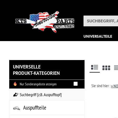
UNIVERSALTEILE
SONDERPOSTEN
UNIVERSELLE
PRODUKT-KATEGORIEN
Nur Sonderangebote anzeigen
N1
Sie sind hier :
» NOS Systeme
» Anschlus
Beze
Auspuffteile
NO
Bekleidung
NO
..
Bremsenteile
Hers
Arti
Elektrik