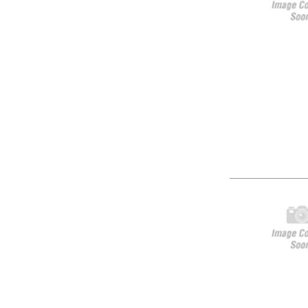
NO
NO
..
Hers
Arti
UPC
Gilt für Lieferungen nach Deutschland. Lie
*L)
Über KTS American Parts
Shop - 
Ersatz- & Zubehörteile für US Cars seit 1982