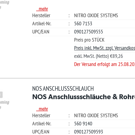
€ 216
S ANSCHLUSSSCHLAUCH
S Anschlussschläuche & Rohre
Ver
.mehr
teller
:
NITRO OXIDE SYSTEMS
kel-Nr.
:
560 3190
Merkliste +
/EAN
:
090127509654
Güns
Preis pro STÜCK
Ihre Frage?
Preis inkl. MwSt. zzgl. Versandkosten.
exkl. MwSt. (Netto) €181,69
?
Der Versand erfolgt am 25.08.2026
*L)
1
ferzeiten für andere Länder und Informationen zur Berechnung des Liefertermins siehe
hier
.
Quickies
Rechtliches