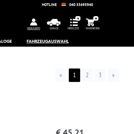
5695940
WARENKORB
2
3
»
1
sand am 25.08.2026
Artikeldetails