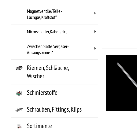
NO
NO
..
Hers
Arti
UPC
NO
NO