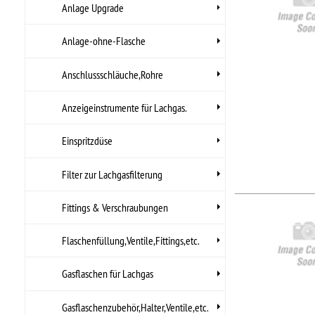
Microschalter,Kabel,etc,
Zwischenplatte Vergaser-
Ansaugspinne ?
NO
NO
Riemen, Schläuche,
Wischer
..
Hers
Schmierstoffe
Arti
UPC
Schrauben, Fittings, Klips
Sortimente
VHT Farben
Werkzeuge
NO
NO
Zündung
..
Hers
Arti
UPC