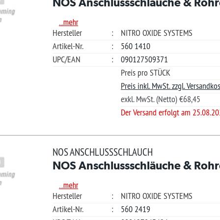
?
Der Versand erfolgt am 25.08.2026
*L)
€ 106
S ANSCHLUSSSCHLAUCH
S Anschlussschläuche & Rohre
Ver
.mehr
teller
:
NITRO OXIDE SYSTEMS
kel-Nr.
:
560 3288
Merkliste +
/EAN
:
090127509494
Güns
Preis pro STÜCK
Ihre Frage?
Preis inkl. MwSt. zzgl. Versandkosten.
exkl. MwSt. (Netto) €89,26
?
Der Versand erfolgt am 25.08.2026
*L)
€ 106
S ANSCHLUSSSCHLAUCH
S Anschlussschläuche & Rohre
Ver
.mehr
teller
:
NITRO OXIDE SYSTEMS
kel-Nr.
:
560 0192
Merkliste +
/EAN
:
090127603161