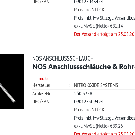
Güns
Preis pro STÜCK
Ihre Frage?
Preis inkl. MwSt. zzgl. Versandkosten.
exkl. MwSt. (Netto) €89,26
?
Der Versand erfolgt am 25.08.2026
*L)
€ 106
S ANSCHLUSSSCHLAUCH
S Anschlussschläuche & Rohre
Ver
.mehr
teller
:
NITRO OXIDE SYSTEMS
kel-Nr.
:
560 7153
Merkliste +
/EAN
:
090127509555
Güns
Preis pro STÜCK
Ihre Frage?
Preis inkl. MwSt. zzgl. Versandkosten.
exkl. MwSt. (Netto) €89,26
?
Der Versand erfolgt am 25.08.2026
*L)
€ 127.
S ANSCHLUSSSCHLAUCH
S Anschlussschläuche & Rohre
Ver