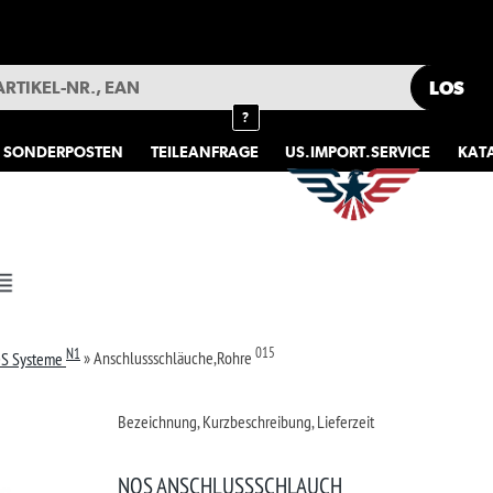
HOTLINE
040 5
MEIN KONTO
GARAGE
MERKLISTE
?
TEILEANFRAGE
US.IMPORT.SERVICE
KATALOGE
FAHRZEUGAUSWAHL
«
1
015
sschläuche,Rohre
ichnung, Kurzbeschreibung, Lieferzeit
€ 45.2
S ANSCHLUSSSCHLAUCH
S Anschlussschläuche & Rohre
Ver
.mehr
teller
:
NITRO OXIDE SYSTEMS
kel-Nr.
:
560 5770
Merkliste +