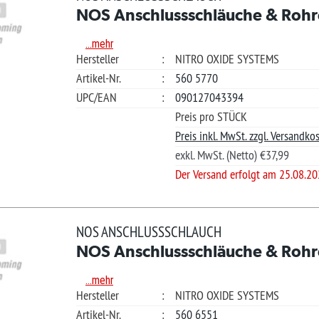
/EAN
:
090127043394
Güns
Preis pro STÜCK
Ihre Frage?
Preis inkl. MwSt. zzgl. Versandkosten.
exkl. MwSt. (Netto) €37,99
?
Der Versand erfolgt am 25.08.2026
*L)
€ 84,8
S ANSCHLUSSSCHLAUCH
S Anschlussschläuche & Rohre
Ver
.mehr
teller
:
NITRO OXIDE SYSTEMS
kel-Nr.
:
560 6551
Merkliste +
/EAN
:
090127509340
Güns
Preis pro STÜCK
Ihre Frage?
Preis inkl. MwSt. zzgl. Versandkosten.
exkl. MwSt. (Netto) €71,28
?
Der Versand erfolgt am 10.08.2026
*L)
€ 86.9
S ANSCHLUSSSCHLAUCH
S Anschlussschläuche & Rohre
Ver