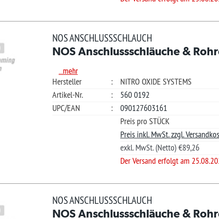
.mehr
teller
:
NITRO OXIDE SYSTEMS
kel-Nr.
:
560 9140
Merkliste +
/EAN
:
090127509593
Güns
Preis pro STÜCK
Ihre Frage?
Preis inkl. MwSt. zzgl. Versandkosten.
exkl. MwSt. (Netto) €107,17
?
Der Versand erfolgt am 25.08.2026
*L)
€ 152
S ANSCHLUSSSCHLAUCH
S Anschlussschläuche & Rohre
Ver
.mehr
teller
:
NITRO OXIDE SYSTEMS
kel-Nr.
:
560 7207
Merkliste +
/EAN
:
090127509616
Güns
Preis pro STÜCK
Ihre Frage?
Preis inkl. MwSt. zzgl. Versandkosten.
exkl. MwSt. (Netto) €127,97
?
Der Versand erfolgt am 25.08.2026
*L)