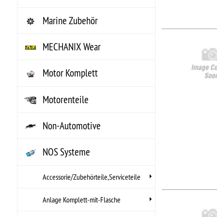
Anlage Komplett-mit-Flasche
NO
NO
Anlage Upgrade
..
Anlage-ohne-Flasche
Hers
Arti
Anschlussschläuche,Rohre
UPC
Anzeigeinstrumente für Lachgas.
Einspritzdüse
Filter zur Lachgasfilterung
Fittings & Verschraubungen
NO
NO
Flaschenfüllung,Ventile,Fittings,etc.
..
Gasflaschen für Lachgas
Hers
Arti
Gasflaschenzubehör,Halter,Ventile,etc.
UPC
Magnetventile/Teile-
Lachgas,Kraftstoff