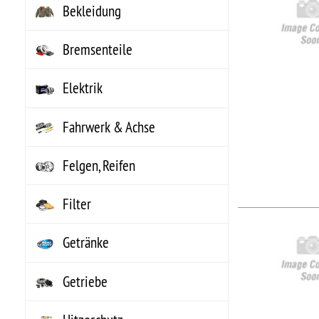
UPC
Fahrwerk & Achse
Felgen, Reifen
Filter
NO
Getränke
NO
Getriebe
..
Hers
Arti
Hitzeschutz
UPC
Innenausstattung
Instrumente
Karosserieteile
NO
Kataloge, Literatur
NO