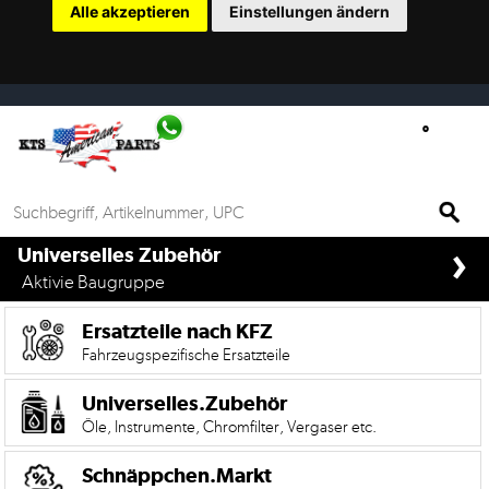
Alle akzeptieren
Einstellungen ändern
Ersatzteilsuche
nach
KFZ
Universelles
Zubehör
Anfrage
›
&
if%> >
Universelles Zubehör
Kontaktformular
Aktivie Baugruppe
Garage
Ersatzteile nach KFZ
|
Fahrzeugspezifische Ersatzteile
Carport
Universelles.Zubehör
Öle, Instrumente, Chromfilter, Vergaser etc.
Die
Mobile
Version
Schnäppchen.Markt