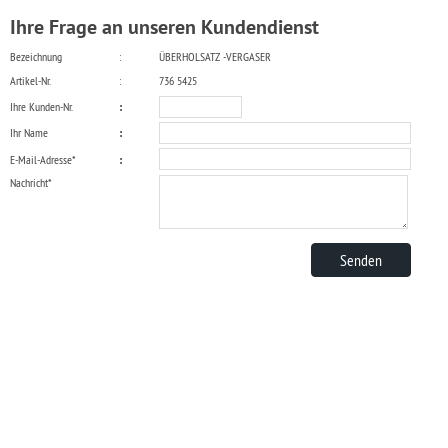
Ihre Frage an unseren Kundendienst
Bezeichnung
:
ÜBERHOLSATZ -VERGASER
Artikel-Nr.
:
736 5425
Ihre Kunden-Nr.
:
Ihr Name
:
E-Mail-Adresse*
:
Nachricht*