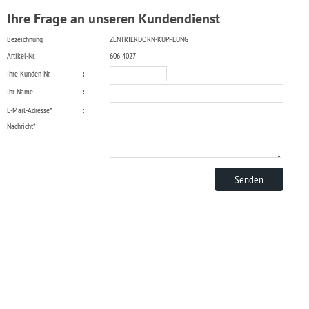
Ihre Frage an unseren Kundendienst
Bezeichnung
:
ZENTRIERDORN-KUPPLUNG
Artikel-Nr.
:
606 4027
Ihre Kunden-Nr.
:
Ihr Name
:
E-Mail-Adresse*
:
Nachricht*