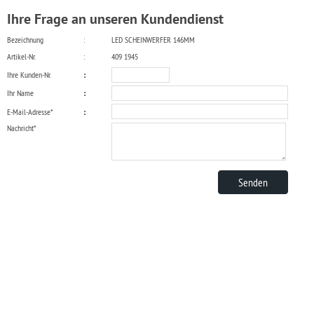
Ihre Frage an unseren Kundendienst
Bezeichnung
:
LED SCHEINWERFER 146MM
Artikel-Nr.
:
409 1945
Ihre Kunden-Nr.
:
Ihr Name
:
E-Mail-Adresse*
:
Nachricht*