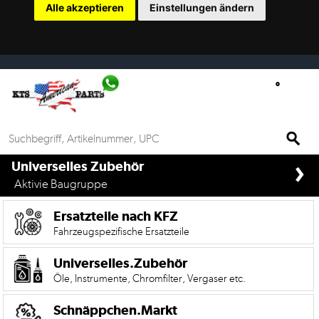
Alle akzeptieren
Einstellungen ändern
Ersatzteilsuche
nach
KFZ
Universelles
Zubehör
Anfrage
›
&
if%> >
Universelles Zubehör
Kontaktformular
Aktivie Baugruppe
Garage
Ersatzteile nach KFZ
|
Fahrzeugspezifische Ersatzteile
Carport
Universelles.Zubehör
Öle, Instrumente, Chromfilter, Vergaser etc.
Die
Mobile
Version
Schnäppchen.Markt