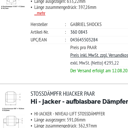
nge ausgezogen: 591,06mm
nge zusammengedrück: 362,97mm
Merkliste +
.mehr
Güns
teller
:
GABRIEL SHOCKS
Ihre Frage?
kel-Nr.
:
360 8583
/EAN
:
043645503314
Preis pro PAAR
Preis inkl. MwSt. zzgl. Versandkosten.
exkl. MwSt. (Netto) €306,15
?
Der Versand erfolgt am 12.08.2026
*L)
€ 431
SSDÄMPFR HIJACKER PAAR
 - Jacker - aufblasbare Dämpfer (Hinterachse)
Ab L
-JACKER - NIVEAU-LIFT STOSSDÄMPFER
nge ausgezogen: 533,91mm
nge zusammengedrück: 337,57mm
.mehr
Merkliste +
teller
:
GABRIEL SHOCKS
Güns
kel-Nr.
:
360 1141
Ihre Frage?
/EAN
:
043645528256