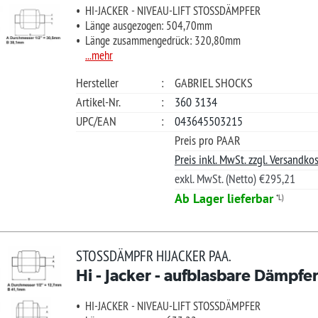
Ab Lager lieferbar
*L)
€ 351
SSDÄMPFR HIJACKER PAA.
 - Jacker - aufblasbare Dämpfer (Hinterachse)
Ver
-JACKER - NIVEAU-LIFT STOSSDÄMPFER
nge ausgezogen: 633,22mm
nge zusammengedrück: 397,26mm
Merkliste +
.mehr
Güns
teller
:
GABRIEL SHOCKS
Ihre Frage?
kel-Nr.
:
360 0843
/EAN
:
043645503284
Preis pro PAAR
Preis inkl. MwSt. zzgl. Versandkosten.
exkl. MwSt. (Netto) €295,22
?
Der Versand erfolgt am 12.08.2026
*L)
€ 364
SSDÄMPFR HIJACKER PAAR
 - Jacker - aufblasbare Dämpfer (Hinterachse)
Ver
-JACKER - NIVEAU-LIFT STOSSDÄMPFER