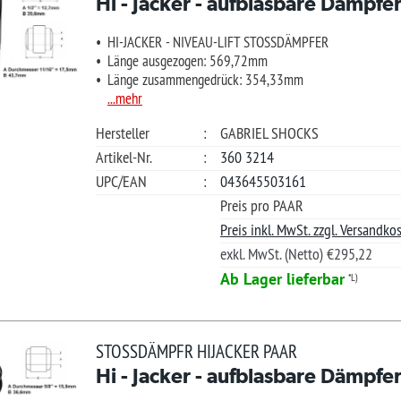
teller
:
GABRIEL SHOCKS
Güns
kel-Nr.
:
360 3214
Ihre Frage?
/EAN
:
043645503161
Preis pro PAAR
Preis inkl. MwSt. zzgl. Versandkosten.
exkl. MwSt. (Netto) €295,22
Ab Lager lieferbar
*L)
€ 351
SSDÄMPFR HIJACKER PAAR
 - Jacker - aufblasbare Dämpfer (Hinterachse)
Ab L
Nur 1x ab 
-JACKER - NIVEAU-LIFT STOSSDÄMPFER
nge ausgezogen: 504,70mm
nge zusammengedrück: 320,80mm
.mehr
Merkliste +
teller
:
GABRIEL SHOCKS
Güns
kel-Nr.
:
360 3134
Ihre Frage?
/EAN
:
043645503215
Preis pro PAAR
Preis inkl. MwSt. zzgl. Versandkosten.
exkl. MwSt. (Netto) €295,21