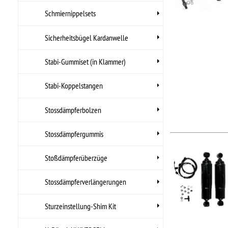
Felgen, Reifen
Filter
Getränke
STO
Getriebe
Hi
Hitzeschutz
•
HI
•
Lä
Innenausstattung
•
Lä
..
Instrumente
Hers
Arti
Karosserieteile
UPC
Kataloge, Literatur
Kraftstoff
Kraftstoff- MARINE