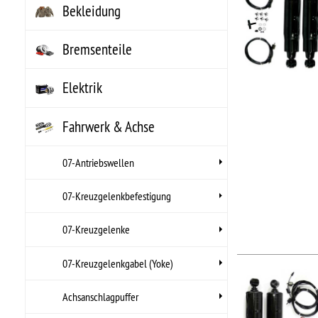
Hers
Arti
Fahrwerk & Achse
UPC
07-Antriebswellen
07-Kreuzgelenkbefestigung
07-Kreuzgelenke
07-Kreuzgelenkgabel (Yoke)
STO
Hi
Achsanschlagpuffer
•
HI
Achskeile
•
Lä
•
Lä
Blattfederklammer-UNIVERSELL
..
Blockkit-
Hers
HÖHER/TIEFERLEGUNG
Arti
UPC
Dichtung- Achswellenplatte
Fahrwerksteile-ZUBEHÖR