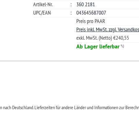
Quickies
Rechtliches
e Teile
Impressum
ile
Datenschutzerklärung
AGB & Kundeninformationen
Lacke
Widerufsbelehrung
motive
Zahlung & Versand
sten
Entsorgung von Altöl
age
Entsorgung von Altbatterien
Vertrag wide