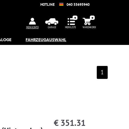
5695940
WARENKORB
1
.31
ager lieferbar
Lager verfügbar
Artikeldetails