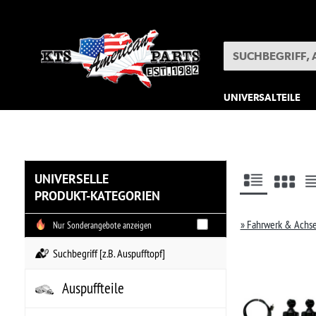
UNIVERSALTEILE
SONDERPOSTEN
UNIVERSELLE
PRODUKT-KATEGORIEN
05
» Fahrwerk & Achse
» Hi-Jackers nach M
Nur Sonderangebote anzeigen
Beze
Auspuffteile
STO
Hi
Bekleidung
•
HI
Bremsenteile
•
Lä
•
Lä
..
Elektrik