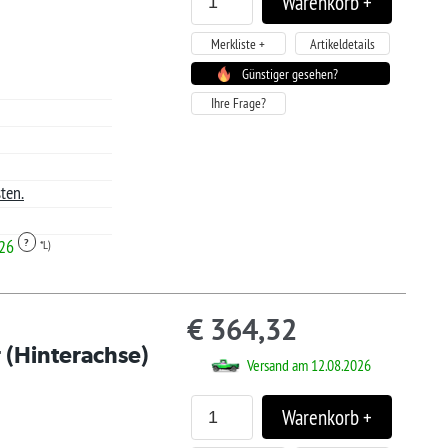
Artikeldetails
tiger gesehen?
.95
ager lieferbar
Artikeldetails
tiger gesehen?