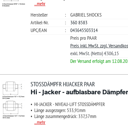
Preis pro PAAR
Preis inkl. MwSt. zzgl. Versandkosten.
exkl. MwSt. (Netto) €362,98
Ab Lager lieferbar
*L)
€ 286
SSDÄMPFR HIJACKER PAAR
 - Jacker - aufblasbare Dämpfer (Hinterachse)
Ab L
Nur 4x ab 
-JACKER - NIVEAU-LIFT STOSSDÄMPFER
nge ausgezogen: 629,16mm
nge zusammengedrück: 382,02mm
.mehr
Merkliste +
teller
:
GABRIEL SHOCKS
Güns
kel-Nr.
:
360 2181
Ihre Frage?
/EAN
:
043645687007
Preis pro PAAR
Preis inkl. MwSt. zzgl. Versandkosten.
exkl. MwSt. (Netto) €240,55
Ab Lager lieferbar
*L)