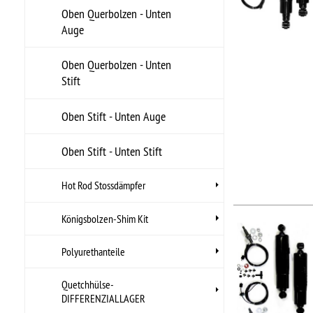
Quetchhülse-
•
Lä
DIFFERENZIALLAGER
•
Lä
..
Schmiernippelsets
Hers
Sicherheitsbügel Kardanwelle
Arti
UPC
Stabi-Gummiset (in Klammer)
Stabi-Koppelstangen
Stossdämpferbolzen
Stossdämpfergummis
STO
Stoßdämpferüberzüge
Hi
Stossdämpferverlängerungen
•
HI
•
Lä
Sturzeinstellung-Shim Kit
•
Lä
..
U-Bügel-UNIVERSELL
Hers
Arti
Zusatzfederbalge
UPC