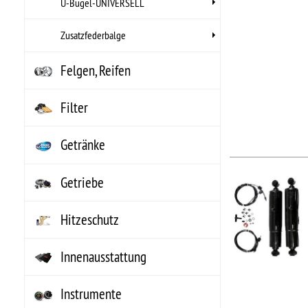
Kühlung, Heizung, Klima
Lenkungsteile
Gilt für Lieferungen nach Deutschland. Lie
*L)
Marine Zubehör
MECHANIX Wear
Motor Komplett
Motorenteile
Non-Automotive
NOS Systeme
Riemen, Schläuche,
Wischer
Schmierstoffe