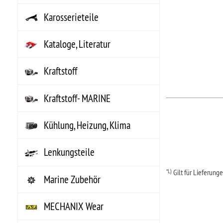
Schrauben, Fittings, Klips
Sortimente
VHT Farben
Werkzeuge
Zündung
Über KTS American Parts
Shop - 
Ersatz- & Zubehörteile für US Cars seit 1982
Universell
Wolfgang Spreckels erwarb 1980 sein erstes Corvette Cabriolet. -
Motorente
Bj.69 - 350HP- Zu dieser Zeit war der Ersatzteilemarkt für US-Cars in
Werkzeug
Deutschland / Europa eine Katastrophe!
Farben & 
Das sollte sich ändern ! Eine Idee wurde in die Tat umgesetzt.
Non.Auto
1982 wurde KTS American Parts auf einer Fläche von ca. 40 qm
Sonderpo
gegründet. Der erste Katalog musste her. In Hand- und Heimarbeit,
Teileanfr
mit Schere und US-Katalogen wurde dieser angefertigt.