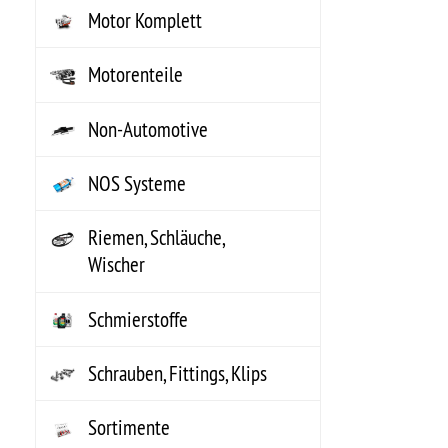
Erfahren Sie mehr.
Jedes Logo ist Eigentum des jeweiligen Inhabers. Das GM®-, Chrysler®-, Jeep®