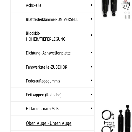
Federauflagegummis
Fettkappen (Radnabe)
STO
Hi-Jackers nach Maß
Hi
Oben Auge - Unten Auge
•
HI
•
Lä
Oben Querbolzen - Unten
•
Lä
Auge
..
Hers
Oben Querbolzen - Unten
Arti
Stift
UPC
Oben Stift - Unten Auge
Oben Stift - Unten Stift
Hot Rod Stossdämpfer
Königsbolzen-Shim Kit
STO
Hi
Polyurethanteile
•
HI