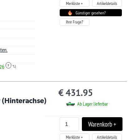
.25
ager lieferbar
Lager verfügbar
Artikeldetails
tiger gesehen?