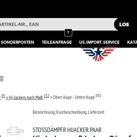
HOTLINE
040 5
MEIN KONTO
GARAGE
MERKLISTE
?
TEILEANFRAGE
US.IMPORT.SERVICE
KATALOGE
FAHRZEUGAUSWAHL
152
001
aß
» Oben Auge - Unten Auge
ichnung, Kurzbeschreibung, Lieferzeit
€ 351
SSDÄMPFR HIJACKER PAAR
 - Jacker - aufblasbare Dämpfer (Hinterachse)
Ab L
Nur 2x ab 
-JACKER - NIVEAU-LIFT STOSSDÄMPFER
nge ausgezogen: 569,72mm
nge zusammengedrück: 354,33mm
.mehr
Merkliste +