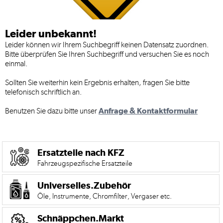
Die
Mobile
Leider unbekannt!
Version
unseres
Leider können wir Ihrem Suchbegriff
keinen Datensatz zuordnen.
Shops
Bitte überprüfen Sie Ihren Suchbegriff und versuchen Sie es noch
umfasst
einmal.
nicht
alle
Sollten Sie weiterhin kein Ergebnis erhalten, fragen Sie bitte
Informationen-
telefonisch schriftlich an.
und
Bestellmöglichkeiten
Benutzen Sie dazu bitte unser
Anfrage & Kontaktformular
wie
unsere
Desktop-
Site.
Ersatzteile nach KFZ
Nehmen
Fahrzeugspezifische Ersatzteile
Sie
sich
einen
Universelles.Zubehör
Augeblick
Öle, Instrumente, Chromfilter, Vergaser etc.
Zeit
und
Schnäppchen.Markt
Besuchen