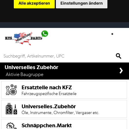
Alle akzeptieren
Einstellungen ändern
Ersatzteilsuche
nach
KFZ
Universelles
Zubehör
Anfrage
›
&
if%> >
Universelles Zubehör
Kontaktformular
Aktivie Baugruppe
Garage
Ersatzteile nach KFZ
|
Fahrzeugspezifische Ersatzteile
Carport
Universelles.Zubehör
Öle, Instrumente, Chromfilter, Vergaser etc.
Die
Mobile
Version
Schnäppchen.Markt