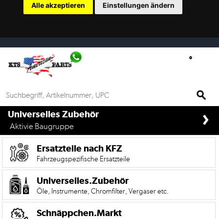
Alle akzeptieren
Einstellungen ändern
Ersatzteilsuche
nach
KFZ
Universelles
Zubehör
Anfrage
›
&
if%> >
Universelles Zubehör
Kontaktformular
Aktivie Baugruppe
Garage
Ersatzteile nach KFZ
|
Fahrzeugspezifische Ersatzteile
Carport
Universelles.Zubehör
Öle, Instrumente, Chromfilter, Vergaser etc.
Die
Mobile
Version
Schnäppchen.Markt