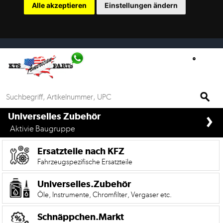
Alle akzeptieren
Einstellungen ändern
Ersatzteilsuche
nach
KFZ
Universelles
Zubehör
Anfrage
›
&
if%> >
Universelles Zubehör
Kontaktformular
Aktivie Baugruppe
Garage
Ersatzteile nach KFZ
|
Fahrzeugspezifische Ersatzteile
Carport
Universelles.Zubehör
Öle, Instrumente, Chromfilter, Vergaser etc.
Die
Mobile
Version
Schnäppchen.Markt