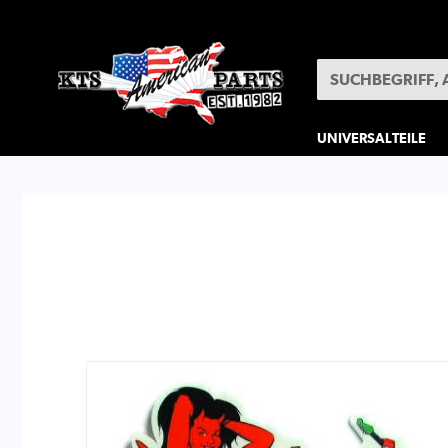
UNIVERSALTEILE
SONDERPOSTEN
A
» AU
Größ
Liefe
Herst
Artik