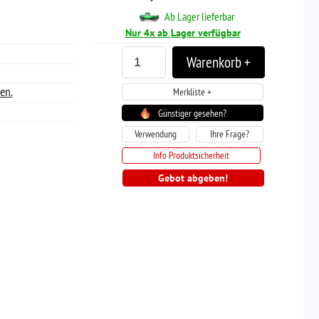
r gesehen?
Ihre Frage?
tsicherheit
abgeben!
termins siehe
hier
.