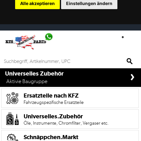
Alle akzeptieren
Einstellungen ändern
Ersatzteilsuche
nach
KFZ
Universelles
Zubehör
Anfrage
›
&
if%> >
Universelles Zubehör
Kontaktformular
Aktivie Baugruppe
Garage
Ersatzteile nach KFZ
|
Fahrzeugspezifische Ersatzteile
Carport
Universelles.Zubehör
Öle, Instrumente, Chromfilter, Vergaser etc.
Die
Mobile
Version
Schnäppchen.Markt