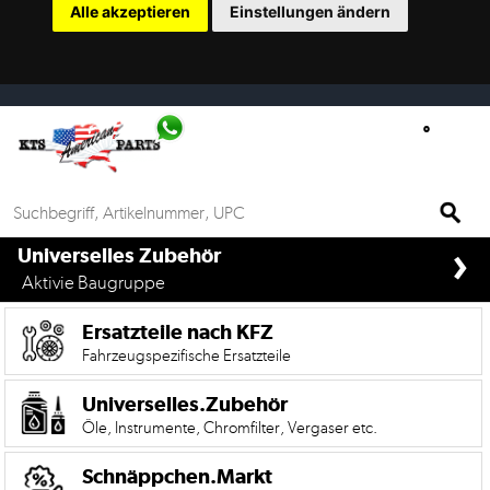
Alle akzeptieren
Einstellungen ändern
Ersatzteilsuche
nach
KFZ
Universelles
Zubehör
Anfrage
›
&
if%> >
Universelles Zubehör
Kontaktformular
Aktivie Baugruppe
Garage
Ersatzteile nach KFZ
|
Fahrzeugspezifische Ersatzteile
Carport
Universelles.Zubehör
Öle, Instrumente, Chromfilter, Vergaser etc.
Die
Mobile
Version
Schnäppchen.Markt