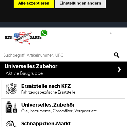
Alle akzeptieren
Einstellungen ändern
Ersatzteilsuche
nach
KFZ
Universelles
Zubehör
Anfrage
›
&
if%> >
Universelles Zubehör
Kontaktformular
Aktivie Baugruppe
Garage
Ersatzteile nach KFZ
|
Fahrzeugspezifische Ersatzteile
Carport
Universelles.Zubehör
Öle, Instrumente, Chromfilter, Vergaser etc.
Die
Mobile
Version
Schnäppchen.Markt