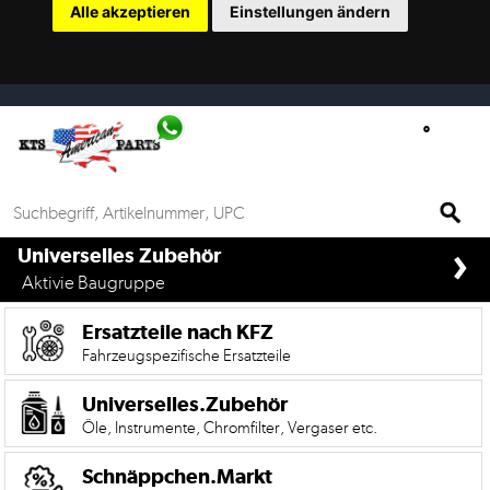
Alle akzeptieren
Einstellungen ändern
Ersatzteilsuche
nach
KFZ
Universelles
Zubehör
Anfrage
›
&
if%> >
Universelles Zubehör
Kontaktformular
Aktivie Baugruppe
Garage
Ersatzteile nach KFZ
|
Fahrzeugspezifische Ersatzteile
Carport
Universelles.Zubehör
Öle, Instrumente, Chromfilter, Vergaser etc.
Die
Mobile
Version
Schnäppchen.Markt