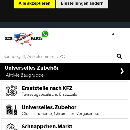
Alle akzeptieren
Einstellungen ändern
Ersatzteilsuche
nach
KFZ
Universelles
Zubehör
Anfrage
›
&
if%> >
Universelles Zubehör
Kontaktformular
Aktivie Baugruppe
Garage
Ersatzteile nach KFZ
|
Fahrzeugspezifische Ersatzteile
Carport
Universelles.Zubehör
Öle, Instrumente, Chromfilter, Vergaser etc.
Die
Mobile
Version
Schnäppchen.Markt